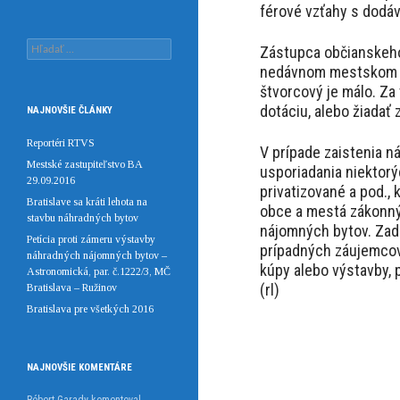
férové vzťahy s dodáv
Hľadať:
Zástupca občianskeho 
nedávnom mestskom za
štvorcový je málo. Za
dotáciu, alebo žiada
NAJNOVŠIE ČLÁNKY
Reportéri RTVS
V prípade zaistenia 
Mestské zastupiteľstvo BA
usporiadania niektorý
29.09.2016
privatizované a pod., 
Bratislave sa kráti lehota na
obce a mestá zákonný
stavbu náhradných bytov
nájomných bytov. Zade
Petícia proti zámeru výstavby
prípadných záujemcov
náhradných nájomných bytov –
kúpy alebo výstavby, 
Astronomická, par. č.1222/3, MČ
(rl)
Bratislava – Ružinov
Bratislava pre všetkých 2016
NAJNOVŠIE KOMENTÁRE