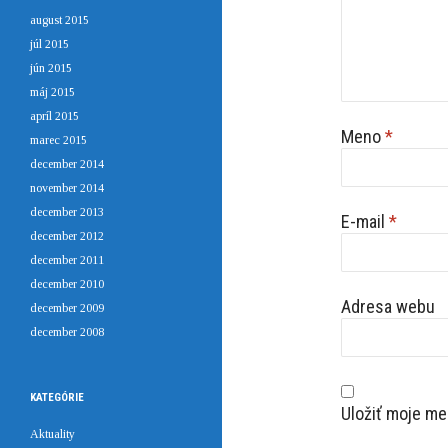
august 2015
júl 2015
jún 2015
máj 2015
apríl 2015
Meno
*
marec 2015
december 2014
november 2014
december 2013
E-mail
*
december 2012
december 2011
december 2010
Adresa webu
december 2009
december 2008
KATEGÓRIE
Uložiť moje me
Aktuality