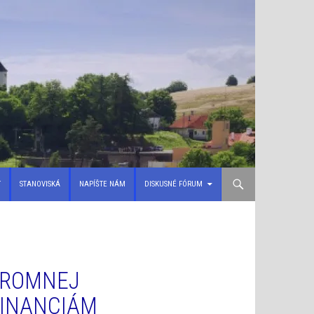
T
STANOVISKÁ
NAPÍŠTE NÁM
DISKUSNÉ FÓRUM
KROMNEJ
FINANCIÁM