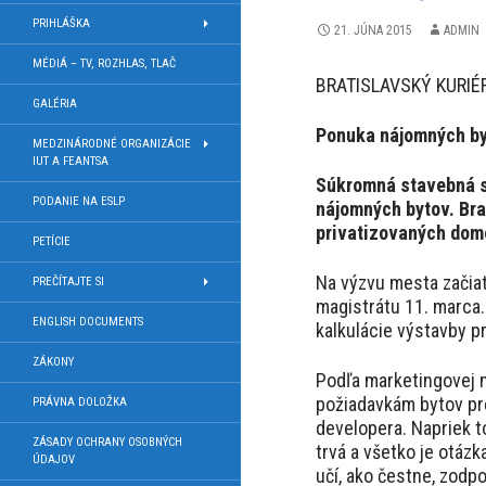
PRIHLÁŠKA
21. JÚNA 2015
ADMIN
MÉDIÁ – TV, ROZHLAS, TLAČ
BRATISLAVSKÝ KURIÉR 
GALÉRIA
Ponuka nájomných byt
MEDZINÁRODNÉ ORGANIZÁCIE
IUT A FEANTSA
Súkromná stavebná sp
PODANIE NA ESLP
nájomných bytov. Bra
privatizovaných dom
PETÍCIE
Na výzvu mesta začiat
PREČÍTAJTE SI
magistrátu 11. marca.
ENGLISH DOCUMENTS
kalkulácie výstavby 
ZÁKONY
Podľa marketingovej m
požiadavkám bytov pre 
PRÁVNA DOLOŽKA
developera. Napriek t
ZÁSADY OCHRANY OSOBNÝCH
trvá a všetko je otázk
ÚDAJOV
učí, ako čestne, zodp