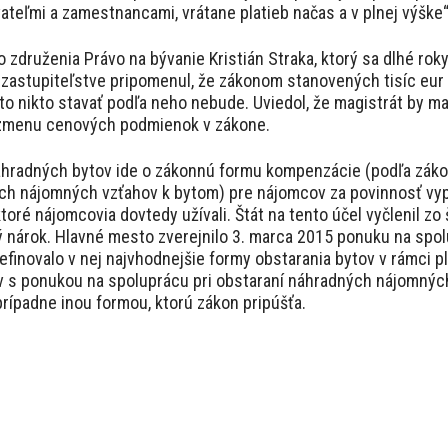
ateľmi a zamestnancami, vrátane platieb načas a v plnej výške“
združenia Právo na bývanie Kristián Straka, ktorý sa dlhé rok
stupiteľstve pripomenul, že zákonom stanovených tisíc eur n
 to nikto stavať podľa neho nebude. Uviedol, že magistrát by ma
ť zmenu cenových podmienok v zákone.
náhradných bytov ide o zákonnú formu kompenzácie (podľa zák
ch nájomných vzťahov k bytom) pre nájomcov za povinnosť vypra
ktoré nájomcovia dovtedy užívali. Štát na tento účel vyčlenil zo
 nárok. Hlavné mesto zverejnilo 3. marca 2015 ponuku na spol
finovalo v nej najvhodnejšie formy obstarania bytov v rámci pl
 s ponukou na spoluprácu pri obstaraní náhradných nájomných
prípadne inou formou, ktorú zákon pripúšťa.