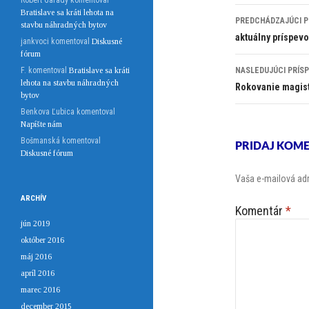
Róbert Garady
komentoval
Navigácia
Bratislave sa kráti lehota na
PREDCHÁDZAJÚCI P
stavbu náhradných bytov
článkami
aktuálny príspev
jankvoci
komentoval
Diskusné
fórum
F.
komentoval
Bratislave sa kráti
NASLEDUJÚCI PRÍS
lehota na stavbu náhradných
Rokovanie magistr
bytov
Benkova Ľubica
komentoval
Napíšte nám
Bošmanská
komentoval
PRIDAJ KOM
Diskusné fórum
Vaša e-mailová ad
ARCHÍV
Komentár
*
jún 2019
október 2016
máj 2016
apríl 2016
marec 2016
december 2015