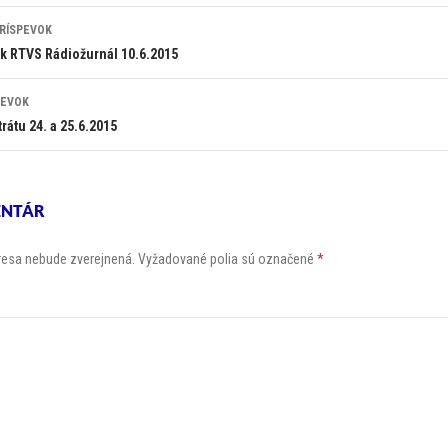
RÍSPEVOK
ok RTVS Rádiožurnál 10.6.2015
PEVOK
átu 24. a 25.6.2015
ENTÁR
resa nebude zverejnená.
Vyžadované polia sú označené
*