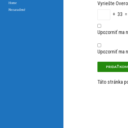
Vyriešte Overo
Home
Nezaradené
+ 33 =
Upozorniť ma 
Upozorniť ma n
Táto stránka 