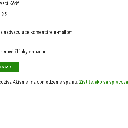
vací Kód*
 35
na nadväzujúce komentáre e-mailom.
a nové články e-mailom
používa Akismet na obmedzenie spamu.
Zistite, ako sa spracov