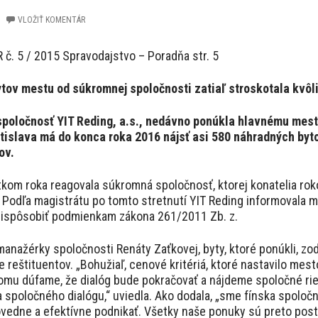
VLOŽIŤ KOMENTÁR
č. 5 / 2015 Spravodajstvo – Poradňa str. 5
ov mestu od súkromnej spoločnosti zatiaľ stroskotala kvôl
oločnosť YIT Reding, a.s., nedávno ponúkla hlavnému mestu
tislava má do konca roka 2016 nájsť asi 580 náhradných byto
ov.
kom roka reagovala súkromná spoločnosť, ktorej konatelia rok
 Podľa magistrátu po tomto stretnutí YIT Reding informovala m
prispôsobiť podmienkam zákona 261/2011 Zb. z.
anažérky spoločnosti Renáty Zaťkovej, byty, ktoré ponúkli, zod
reštituentov. „Bohužiaľ, cenové kritériá, ktoré nastavilo mesto
omu dúfame, že dialóg bude pokračovať a nájdeme spoločné ri
a spoločného dialógu,“ uviedla. Ako dodala, „sme fínska spoloč
ovedne a efektívne podnikať. Všetky naše ponuky sú preto pos