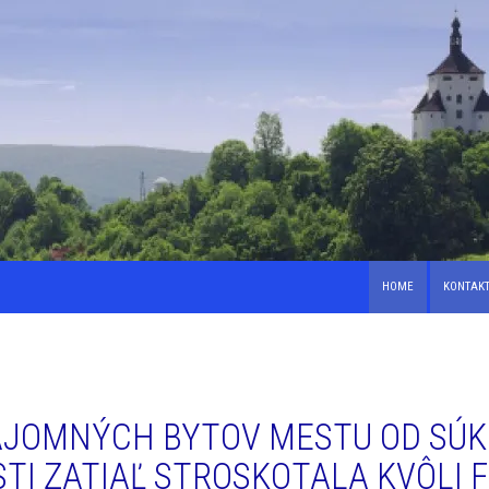
HOME
KONTAK
ÁJOMNÝCH BYTOV MESTU OD SÚ
TI ZATIAĽ STROSKOTALA KVÔLI 