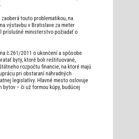
.
y zaoberá touto problematikou, na
a výstavbu v Bratislave za meter
l príslušné ministerstvo požiadať o
ona č.261/2011 o ukončení a spôsobe
tať byty, ktoré boli reštituované,
 štátneho rozpočtu financie, na ktoré majú
uprácu pri obstaraní náhradných
atnej legislatívy. Hlavné mesto oslovuje
 bytov – či už formou kúpy, budúcej