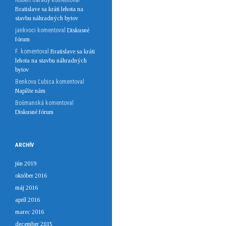
Róbert Garady
komentoval
Bratislave sa kráti lehota na
stavbu náhradných bytov
jankvoci
komentoval
Diskusné
fórum
F.
komentoval
Bratislave sa kráti
lehota na stavbu náhradných
bytov
Benkova Ľubica
komentoval
Napíšte nám
Bošmanská
komentoval
Diskusné fórum
ARCHÍV
jún 2019
október 2016
máj 2016
apríl 2016
marec 2016
december 2015