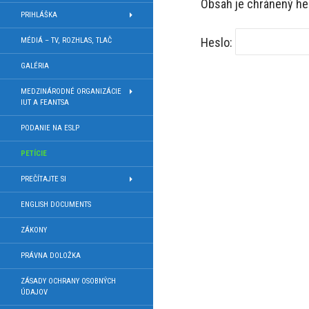
Obsah je chránený hes
PRIHLÁŠKA
Heslo:
MÉDIÁ – TV, ROZHLAS, TLAČ
GALÉRIA
MEDZINÁRODNÉ ORGANIZÁCIE
IUT A FEANTSA
PODANIE NA ESLP
PETÍCIE
PREČÍTAJTE SI
ENGLISH DOCUMENTS
ZÁKONY
PRÁVNA DOLOŽKA
ZÁSADY OCHRANY OSOBNÝCH
ÚDAJOV