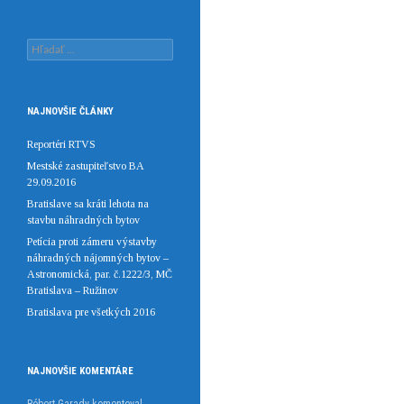
Hľadať:
NAJNOVŠIE ČLÁNKY
Reportéri RTVS
Mestské zastupiteľstvo BA
29.09.2016
Bratislave sa kráti lehota na
stavbu náhradných bytov
Petícia proti zámeru výstavby
náhradných nájomných bytov –
Astronomická, par. č.1222/3, MČ
Bratislava – Ružinov
Bratislava pre všetkých 2016
NAJNOVŠIE KOMENTÁRE