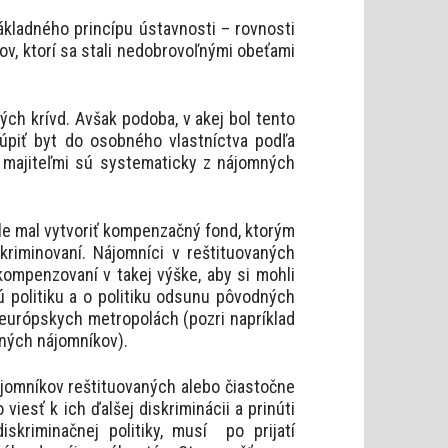
ákladného princípu ústavnosti – rovnosti
nov, ktorí sa stali nedobrovoľnými obeťami
ých krívd. Avšak podoba, v akej bol tento
kúpiť byt do osobného vlastníctva podľa
i majiteľmi sú systematicky z nájomných
le mal vytvoriť kompenzačný fond, ktorým
kriminovaní. Nájomníci v reštituovaných
ompenzovaní v takej výške, aby si mohli
čnú politiku a o politiku odsunu pôvodných
v európskych metropolách (pozri napríklad
dných nájomníkov).
ájomníkov reštituovaných alebo čiastočne
iesť k ich ďalšej diskriminácii a prinúti
kriminačnej politiky, musí po prijatí