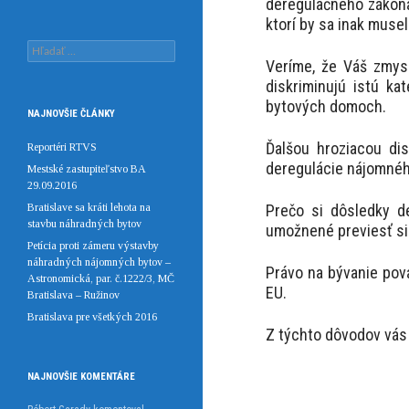
deregulačného zákona
ktorí by sa inak musel
Hľadať:
Veríme, že Váš zmyse
diskriminujú istú ka
bytových domoch.
NAJNOVŠIE ČLÁNKY
Ďalšou hroziacou di
Reportéri RTVS
deregulácie nájomného
Mestské zastupiteľstvo BA
29.09.2016
Bratislave sa kráti lehota na
Prečo si dôsledky de
stavbu náhradných bytov
umožnené previesť si
Petícia proti zámeru výstavby
náhradných nájomných bytov –
Právo na bývanie pov
Astronomická, par. č.1222/3, MČ
EU.
Bratislava – Ružinov
Bratislava pre všetkých 2016
Z týchto dôvodov vás 
NAJNOVŠIE KOMENTÁRE