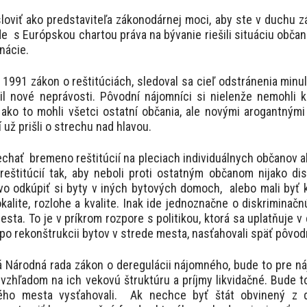
loviť ako predstaviteľa zákonodárnej moci, aby ste v duchu z
lade s Európskou chartou práva na bývanie riešili situáciu obča
nácie.
u 1991 zákon o reštitúciách, sledoval sa cieľ odstránenia minul
bil nové neprávosti. Pôvodní nájomníci si nielenže nemohli 
ako to mohli všetci ostatní občania, ale novými arogantným
už prišli o strechu nad hlavou.
chať bremeno reštitúcií na pleciach individuálnych občanov a
eštitúcií tak, aby neboli proti ostatným občanom nijako dis
o odkúpiť si byty v iných bytových domoch, alebo mali byť k
 lokalite, rozlohe a kvalite. Inak ide jednoznačne o diskrimina
sta. To je v príkrom rozpore s politikou, ktorá sa uplatňuje 
 po rekonštrukcii bytov v strede mesta, nasťahovali späť pôvo
á Národná rada zákon o deregulácii nájomného, bude to pre n
vzhľadom na ich vekovú štruktúru a príjmy likvidačné. Bude to v
ého mesta vysťahovali. Ak nechce byť štát obvinený z dis