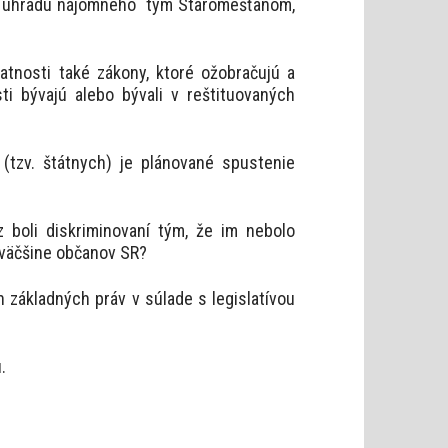
na úhradu nájomného tým Staromešťanom,
atnosti také zákony, ktoré ožobračujú a
ti bývajú alebo bývali v reštituovaných
(tzv. štátnych) je plánované spustenie
 boli diskriminovaní tým, že im nebolo
 väčšine občanov SR?
 základných práv v súlade s legislatívou
.