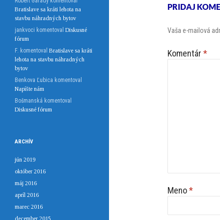
Róbert Garady
komentoval
PRIDAJ KOM
Bratislave sa kráti lehota na
stavbu náhradných bytov
jankvoci
komentoval
Diskusné
Vaša e-mailová ad
fórum
F.
komentoval
Bratislave sa kráti
Komentár
*
lehota na stavbu náhradných
bytov
Benkova Ľubica
komentoval
Napíšte nám
Bošmanská
komentoval
Diskusné fórum
ARCHÍV
jún 2019
október 2016
máj 2016
Meno
*
apríl 2016
marec 2016
december 2015