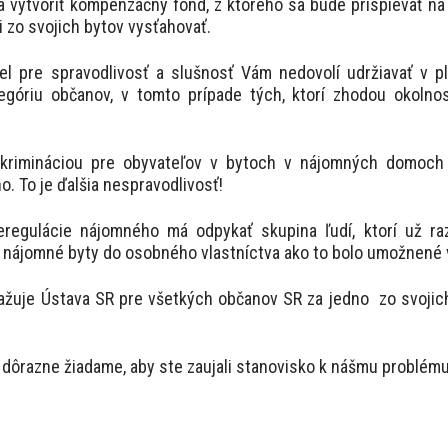
 vytvoriť kompenzačný fond, z ktorého sa bude prispievať 
i zo svojich bytov vysťahovať.
l pre spravodlivosť a slušnosť Vám nedovolí udržiavať v pl
tegóriu občanov, v tomto prípade tých, ktorí zhodou okolnos
skrimináciou pre obyvateľov v bytoch v nájomných domoch 
. To je ďalšia nespravodlivosť!
regulácie nájomného má odpykať skupina ľudí, ktorí už raz
 nájomné byty do osobného vlastníctva ako to bolo umožnené
ažuje Ústava SR pre všetkých občanov SR za jedno zo svojich
dôrazne žiadame, aby ste zaujali stanovisko k nášmu problému