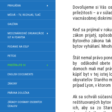
PRIHLÁŠKA
Dovoľujeme si Vás os
príležitosti – a v sú
MÉDIÁ – TV, ROZHLAS, TLAČ
viacnásobnej diskrimi
GALÉRIA
Keď sa prijímal v rok
MEDZINÁRODNÉ ORGANIZÁCIE
zákon prijatý, spôso
IUT A FEANTSA
Bytového zákona tak 
bytov vyháňaní. Mnohí 
PODANIE NA ESLP
PETÍCIE
Štát nemal právo pone
by odškodnil obete r
PREČÍTAJTE SI
domoch mali mať práv
kúpiť byt v tej istej
ENGLISH DOCUMENTS
obyvateľov Starého me
ZÁKONY
prípad Lyon, v ktorom
PRÁVNA DOLOŽKA
Ak sa schváli súčasn
reštituovaných bytov 
ZÁSADY OCHRANY OSOBNÝCH
ÚDAJOV
ich, aby sa zo Star