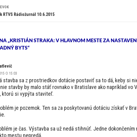
PEVOK
ok RTVS Rádiožurnál 10.6.2015
NA „KRISTIÁN STRAKA: V HLAVNOM MESTE ZA NASTAVEN
ADNÝ BYTS“
atlevič
015 O 15:03
 stavba sa z prostriedkov dotácie postaviť sa to dá, keby si ni
ie stavby by malo stáť rovnako v Bratislave ako napríklad vo Ve
, ktorú si vypýta staviteľ.
roblém je pozemok. Ten sa za poskytovanú dotáciu získať v Bra
ie.
roblém je čas. Výstavba sa už nedá stihnúť. Jedne dokončením 
ikto mestu nepredá.