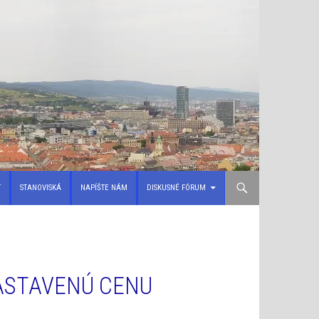
T
STANOVISKÁ
NAPÍŠTE NÁM
DISKUSNÉ FÓRUM
NASTAVENÚ CENU