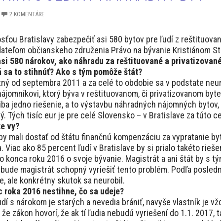
2 KOMENTÁRE
osťou Bratislavy zabezpečiť asi 580 bytov pre ľudí z reštituo
adateľom občianskeho združenia Právo na bývanie Kristiánom S
si 580 nárokov, ako náhradu za reštituované a privatizovan
á sa to stihnúť? Ako s tým pomôže štát?
atný od septembra 2011 a za celé to obdobie sa v podstate neur
nájomníkovi, ktorý býva v reštituovanom, či privatizovanom byt
iba jedno riešenie, a to výstavbu náhradných nájomných bytov, 
. Tých tisíc eur je pre celé Slovensko – v Bratislave za túto c
te vy?
by mali dostať od štátu finančnú kompenzáciu za vypratanie byt
. Viac ako 85 percent ľudí v Bratislave by si prialo takéto rieš
do konca roku 2016 o svoje bývanie. Magistrát a ani štát by s t
bude magistrát schopný vyriešiť tento problém. Podľa posled
e, ale konkrétny skutok sa neurobil.
c roka 2016 nestihne, čo sa udeje?
udí s nárokom je starých a nevedia brániť, navyše vlastník je vž
 že zákon hovorí, že ak tí ľudia nebudú vyriešení do 1.1. 2017,