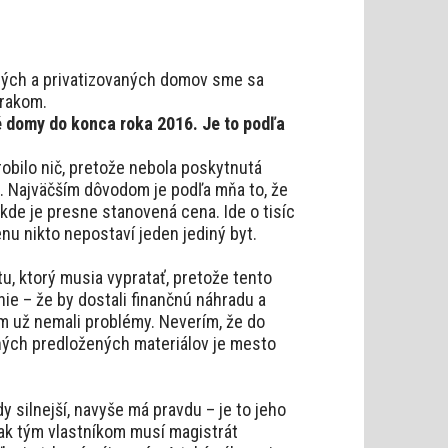
vaných a privatizovaných domov sme sa
trakom.
é domy do konca roka 2016. Je to podľa
obilo nič, pretože nebola poskytnutá
e. Najväčším dôvodom je podľa mňa to, že
kde je presne stanovená cena. Ide o tisíc
enu nikto nepostaví jeden jediný byt.
u, ktorý musia vypratať, pretože tento
enie – že by dostali finančnú náhradu a
ým už nemali problémy. Neverím, že do
ných predložených materiálov je mesto
dy silnejší, navyše má pravdu – je to jeho
 tak tým vlastníkom musí magistrát