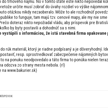
do trhového nájmu. No v tomto štáte ešte nikto nepovedal koľ
 pretože určite musí zobrať do úvahy rozdiel vo výške nájomno
 touto otázkou nikdy nezaoberalo. Môže to ale rozhodnúť pove
publike to funguje, tam majú tzv. cenové mapy, ale my nie sme 
 Prečo doteraz nikto nepožiadal vládu, aby príspevok pre Bratis
koľko by byty postavili a dohodnúť sa s nimi.
e vystúpili s informáciou, že istá stavebná firma opakovan
 do rúk materiál, ktorý je riadne podpísaný a je dôveryhodný. 
postaviť, resp. sprostredkovať zabezpečenie nájomných bytov
to na ponuku neodpovedalo a táto firma to ponúka nielen teraz, 
dna odozva zo strany mesta nebola. (rl)
e na www.bakurier.sk)
RÍSPEVOK