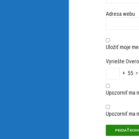
Adresa webu
Uložiť moje me
Vyriešte Overo
+ 55 =
Upozorniť ma 
Upozorniť ma n