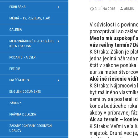
PRIHLÁŠKA
3. JÚNA 2015
ADMIN
MÉDIÁ – TV, ROZHLAS, TLAČ
V súvislosti s povinn
GALÉRIA
porozprávali so zakl
Mesto má uspokojiť a
MEDZINÁRODNÉ ORGANIZÁCIE
vás reálny termín? D
IUT A FEANTSA
K.Straka: Zákon je pl
jedna jediná náhrada 
PODANIE NA ESLP
štát v zákone ponúka 
PETÍCIE
eur za meter štvorcový
Aké iné riešenie vidí
PREČÍTAJTE SI
K.Straka: Nájomcovia 
byt má iného vlastníka
ENGLISH DOCUMENTS
sami by sa postarali 
ZÁKONY
konca budúceho roka 
akoby v prípravnej fáz
PRÁVNA DOLOŽKA
Ak sa termín – konie
K.Straka: Veľmi veľa ľ
ZÁSADY OCHRANY OSOBNÝCH
ÚDAJOV
majetok. Druhá vec je,