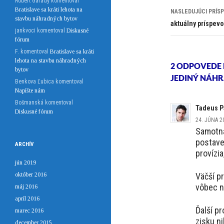
Róbert Garady
komentoval
Bratislave sa kráti lehota na
NASLEDUJÚCI PRÍS
stavbu náhradných bytov
aktuálny príspev
jankvoci
komentoval
Diskusné
fórum
F.
komentoval
Bratislave sa kráti
lehota na stavbu náhradných
2 ODPOVEDE 
bytov
JEDINÝ NÁHR
Benkova Ľubica
komentoval
Napíšte nám
Bošmanská
komentoval
Tadeus P
Diskusné fórum
24. JÚNA 2
Samotná
postaven
ARCHÍV
provízia
jún 2019
október 2016
Väčší p
vôbec n
máj 2016
apríl 2016
Ďalší p
marec 2016
zisku n
december 2015