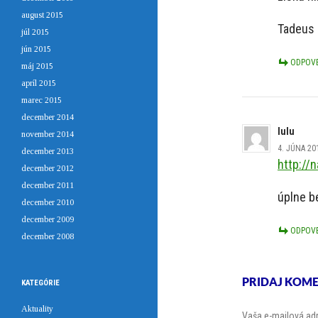
august 2015
Tadeus 
júl 2015
jún 2015
ODPOV
máj 2015
apríl 2015
marec 2015
december 2014
lulu
november 2014
4. JÚNA 20
december 2013
http://
december 2012
december 2011
úplne b
december 2010
december 2009
ODPOV
december 2008
PRIDAJ KOM
KATEGÓRIE
Aktuality
Vaša e-mailová ad