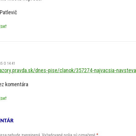
Patlevič
EDAŤ
15 O 14:41
nazory.pravda.sk/dnes-pise/clanok/357274-najvacsia-navstev
ez komentára
EDAŤ
ENTÁR
resa nebude zverejnená.
Vyžadované polia sú označené
*