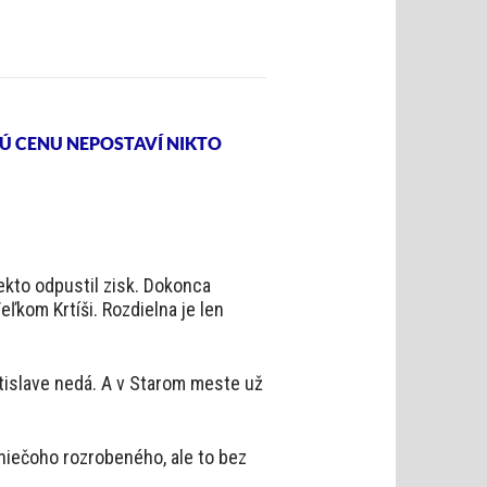
Ú CENU NEPOSTAVÍ NIKTO
ekto odpustil zisk. Dokonca
ľkom Krtíši. Rozdielna je len
tislave nedá. A v Starom meste už
niečoho rozrobeného, ale to bez