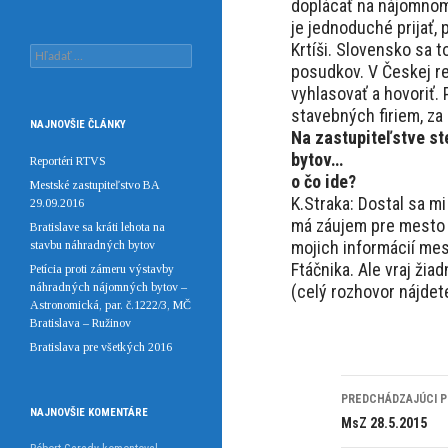
doplácať na nájomnom 
je jednoduché prijať,
Krtíši. Slovensko sa
Hľadať:
posudkov. V Českej re
vyhlasovať a hovoriť.
stavebných firiem, za 
NAJNOVŠIE ČLÁNKY
Na zastupiteľstve st
bytov…
Reportéri RTVS
o čo ide?
Mestské zastupiteľstvo BA
K.Straka: Dostal sa mi
29.09.2016
má záujem pre mesto 
Bratislave sa kráti lehota na
mojich informácií mes
stavbu náhradných bytov
Ftáčnika. Ale vraj žia
Petícia proti zámeru výstavby
náhradných nájomných bytov –
(celý rozhovor nájdet
Astronomická, par. č.1222/3, MČ
Bratislava – Ružinov
Bratislava pre všetkých 2016
Navigácia
PREDCHÁDZAJÚCI P
NAJNOVŠIE KOMENTÁRE
článkami
MsZ 28.5.2015