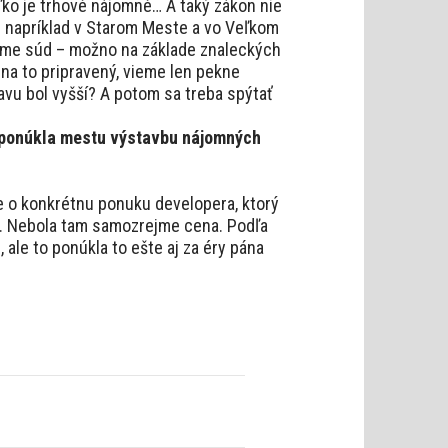
ko je trhové nájomné… A taký zákon nie
m napríklad v Starom Meste a vo Veľkom
dzme súd – možno na základe znaleckých
na to pripravený, vieme len pekne
lavu bol vyšší? A potom sa treba spýtať
e ponúkla mestu výstavbu nájomných
Ide o konkrétnu ponuku developera, ktorý
. Nebola tam samozrejme cena. Podľa
ale to ponúkla to ešte aj za éry pána