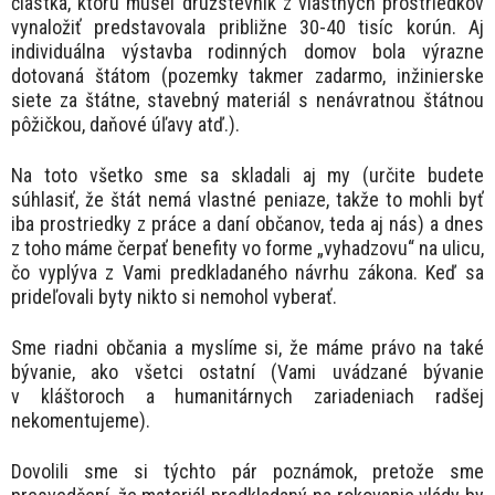
čiastka, ktorú musel družstevník z vlastných prostriedkov
vynaložiť predstavovala približne 30-40 tisíc korún. Aj
individuálna výstavba rodinných domov bola výrazne
dotovaná štátom (pozemky takmer zadarmo, inžinierske
siete za štátne, stavebný materiál s nenávratnou štátnou
pôžičkou, daňové úľavy atď.).
Na toto všetko sme sa skladali aj my (určite budete
súhlasiť, že štát nemá vlastné peniaze, takže to mohli byť
iba prostriedky z práce a daní občanov, teda aj nás) a dnes
z toho máme čerpať benefity vo forme „vyhadzovu“ na ulicu,
čo vyplýva z Vami predkladaného návrhu zákona. Keď sa
prideľovali byty nikto si nemohol vyberať.
Sme riadni občania a myslíme si, že máme právo na také
bývanie, ako všetci ostatní (Vami uvádzané bývanie
v kláštoroch a humanitárnych zariadeniach radšej
nekomentujeme).
Dovolili sme si týchto pár poznámok, pretože sme