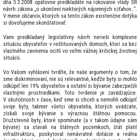
dňa 5.3.2008 opätovne predkladáte na rokovanie vlády SR
návrh zákona „o ukončení niektorých nájomných vzťahov…“.
V mene občanov, ktorých sa tento zákon existenčne dotýka
si dovoľujeme skonštatovať:
Vami predkladaný legislatívny návrh nerieši komplexne
situáciu obyvateľov v reštituovaných domoch, ktorí sa bez
vlastného zavinenia ocitli vo veľmi vážnej kritickej životnej
situácii.
Vo Vašom vyhlásení tvrdíte, že naše argumenty o tom, že
sme diskriminovaní, nie sú relevantné, keďže byty si mohlo
odkúpiť len 19% obyvateľov a ostatní si bývanie zabezpečili
vlastnými prostriedkami. Toto tvrdenie je zavádzajúce.
V skutočnosti v čase, keď sme si chceli a nemohli odkúpiť
svoje byty, takmer všetci obyvatelia, ktorých uvádzate,
získali svoje bývanie s výraznou štátnou pomocou.
Družstevné byty, ktoré spomínate (a v takom údajne sám
bývate) sa stavali na štátnych pozemkoch, štát platil
infraštruktúru, poskytoval nenávratné dotácie a reálna