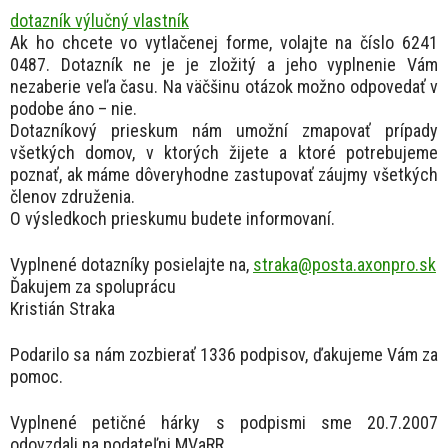
dotazník výlučný vlastník
Ak ho chcete vo vytlačenej forme, volajte na číslo 6241
0487. Dotazník ne je je zložitý a jeho vyplnenie Vám
nezaberie veľa času. Na väčšinu otázok možno odpovedať v
podobe áno – nie.
Dotazníkový prieskum nám umožní zmapovať prípady
všetkých domov, v ktorých žijete a ktoré potrebujeme
poznať, ak máme dôveryhodne zastupovať záujmy všetkých
členov združenia.
O výsledkoch prieskumu budete informovaní.
Vyplnené dotazníky posielajte na,
straka@posta.axonpro.sk
Ďakujem za spoluprácu
Kristián Straka
Podarilo sa nám zozbierať 1336 podpisov, ďakujeme Vám za
pomoc.
Vyplnené petičné hárky s podpismi sme 20.7.2007
odovzdali na podateľni MVaRR.