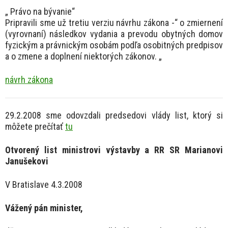
„ Právo na bývanie“
Pripravili sme už tretiu verziu návrhu zákona -“ o zmiernení
(vyrovnaní) následkov vydania a prevodu obytných domov
fyzickým a právnickým osobám podľa osobitných predpisov
a o zmene a doplnení niektorých zákonov. „
návrh zákona
29.2.2008 sme odovzdali predsedovi vlády list, ktorý si
môžete prečítať
tu
Otvorený list ministrovi výstavby a RR SR Marianovi
Janušekovi
V Bratislave 4.3.2008
Vážený pán minister,