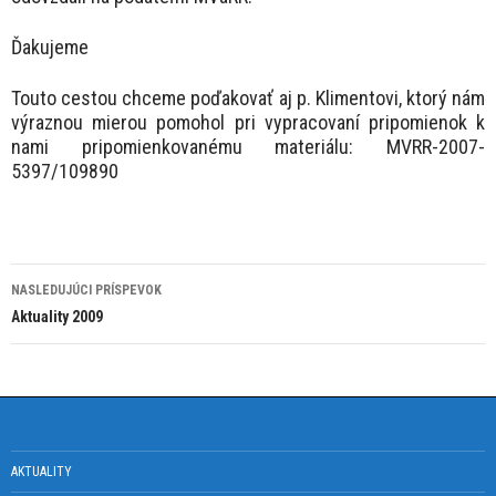
Ďakujeme
Touto cestou chceme poďakovať aj p. Klimentovi, ktorý nám
výraznou mierou pomohol pri vypracovaní pripomienok k
nami pripomienkovanému materiálu: MVRR-2007-
5397/109890
Navigácia
NASLEDUJÚCI PRÍSPEVOK
článkami
Aktuality 2009
AKTUALITY