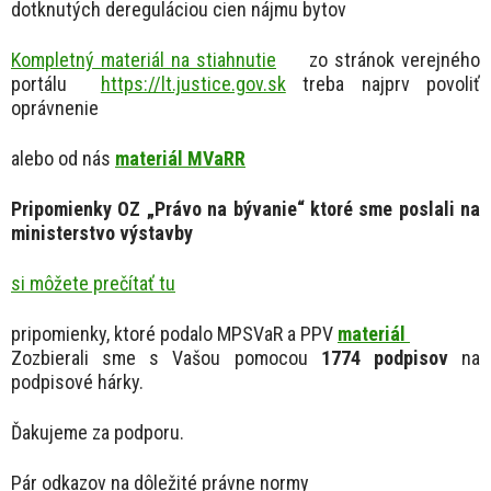
dotknutých dereguláciou cien nájmu bytov
Kompletný materiál na stiahnutie
zo stránok verejného
portálu
https://lt.justice.gov.sk
treba najprv povoliť
oprávnenie
alebo od nás
materiál MVaRR
Pripomienky OZ „Právo na bývanie“ ktoré sme poslali na
ministerstvo výstavby
si môžete prečítať tu
pripomienky, ktoré podalo MPSVaR a PPV
materiál
Zozbierali sme s Vašou pomocou
1774 podpisov
na
podpisové hárky.
Ďakujeme za podporu.
Pár odkazov na dôležité právne normy