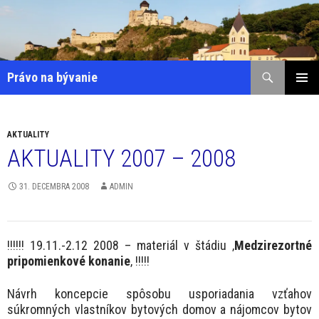
Preskočiť
na
obsah
Hľadať
Právo na bývanie
HLAVNÉ
MENU
AKTUALITY
AKTUALITY 2007 – 2008
31. DECEMBRA 2008
ADMIN
!!!!!! 19.11.-2.12 2008 – materiál v štádiu ‚
Medzirezortné
pripomienkové konanie
‚ !!!!!
Návrh koncepcie spôsobu usporiadania vzťahov
súkromných vlastníkov bytových domov a nájomcov bytov