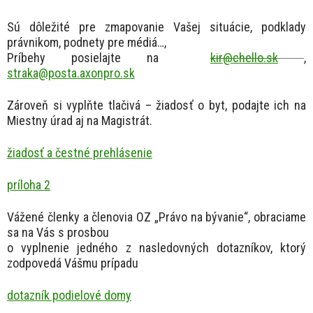
Sú dôležité pre zmapovanie Vašej situácie, podklady
právnikom, podnety pre médiá…,
Príbehy posielajte na
kir@chello.sk
,
straka@posta.axonpro.sk
Zároveň si vyplňte tlačivá – žiadosť o byt, podajte ich na
Miestny úrad aj na Magistrát.
žiadosť a čestné prehlásenie
príloha 2
Vážené členky a členovia OZ „Právo na bývanie“, obraciame
sa na Vás s prosbou
o vyplnenie jedného z nasledovných dotazníkov, ktorý
zodpovedá Vášmu prípadu
dotazník podielové domy