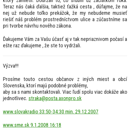
ktorý zamietli. Dodržali to, čo sľúbili už začiatkom roka.
Teraz nás čaká ďalšia, taktiež ťažká cesta , dúfajme, že na
nej už nebude toľko prekážok, že my nebudeme musieť
riešiť náš problém prostredníctvom ulice a zúčastníme sa
pri tvorbe návrhu nového zákona.
Ďakujeme Vám za Vašu účasť aj v tak nepriaznivom počasí a
ešte raz ďakujeme , že ste to vydržali.
Výzva!!!
Prosíme touto cestou občanov z iných miest a obcí
Slovenska, ktorí majú podobné problémy,
aby sa s nami skontaktovali. Viac ľudí spolu viac dokáže ako
jednotlivec.
straka@posta.axonpro.sk
www.slovakradio 33:50-34:30 min. 29.12.2007
www.sme.sk 9.1.2008 16:18