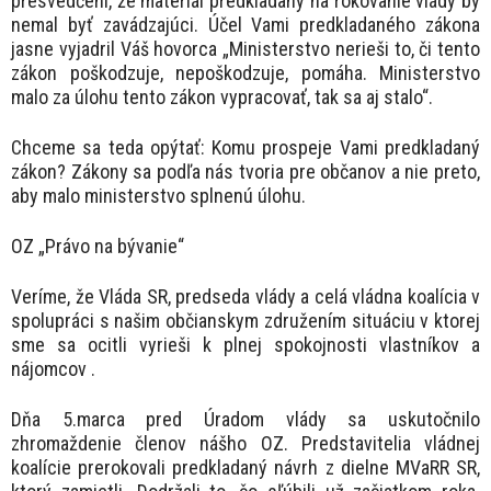
presvedčení, že materiál predkladaný na rokovanie vlády by
nemal byť zavádzajúci. Účel Vami predkladaného zákona
jasne vyjadril Váš hovorca „Ministerstvo nerieši to, či tento
zákon poškodzuje, nepoškodzuje, pomáha. Ministerstvo
malo za úlohu tento zákon vypracovať, tak sa aj stalo“.
Chceme sa teda opýtať: Komu prospeje Vami predkladaný
zákon? Zákony sa podľa nás tvoria pre občanov a nie preto,
aby malo ministerstvo splnenú úlohu.
OZ „Právo na bývanie“
Veríme, že Vláda SR, predseda vlády a celá vládna koalícia v
spolupráci s našim občianskym združením situáciu v ktorej
sme sa ocitli vyrieši k plnej spokojnosti vlastníkov a
nájomcov .
Dňa 5.marca pred Úradom vlády sa uskutočnilo
zhromaždenie členov nášho OZ. Predstavitelia vládnej
koalície prerokovali predkladaný návrh z dielne MVaRR SR,