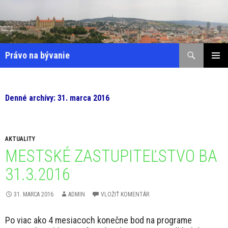
Preskočiť
na
obsah
Hľadať
Právo na bývanie
HLAVNÉ
MENU
Denné archívy: 31. marca 2016
AKTUALITY
MESTSKÉ ZASTUPITEĽSTVO BA
31.3.2016
31. MARCA 2016
ADMIN
VLOŽIŤ KOMENTÁR
Po viac ako 4 mesiacoch konečne bod na programe