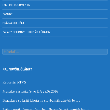
ENGLISH DOCUMENTS
ZÁKONY
PRÁVNA DOLOŽKA
ZÁSADY OCHRANY OSOBNÝCH ÚDAJOV
Hľadať:
NAJNOVŠIE ČLÁNKY
Reportéri RTVS
Mestské zastupiteľstvo BA 29.09.2016
Bratislave sa kráti lehota na stavbu náhradných bytov
Petícia proti zámeru výstavby náhradných nájomných bytov –