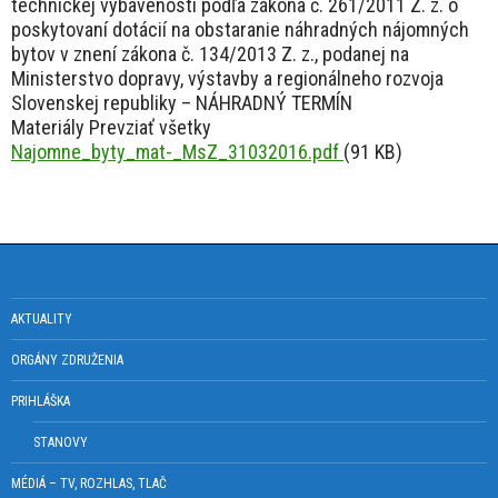
technickej vybavenosti podľa zákona č. 261/2011 Z. z. o
poskytovaní dotácií na obstaranie náhradných nájomných
bytov v znení zákona č. 134/2013 Z. z., podanej na
Ministerstvo dopravy, výstavby a regionálneho rozvoja
Slovenskej republiky – NÁHRADNÝ TERMÍN
Materiály Prevziať všetky
Najomne_byty_mat-_MsZ_31032016.pdf
(91 KB)
AKTUALITY
ORGÁNY ZDRUŽENIA
PRIHLÁŠKA
STANOVY
MÉDIÁ – TV, ROZHLAS, TLAČ